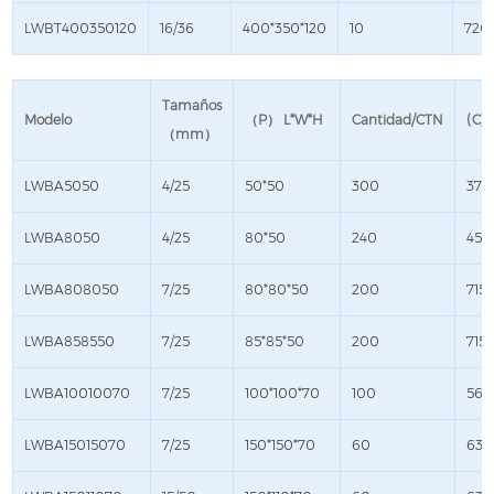
LWBT400350120
16/36
400*350*120
10
720*
Tamaños
Modelo
（P） L*W*H
Cantidad/CTN
(C)
（mm）
LWBA5050
4/25
50*50
300
375
LWBA8050
4/25
80*50
240
450
LWBA808050
7/25
80*80*50
200
715
LWBA858550
7/25
85*85*50
200
715
LWBA10010070
7/25
100*100*70
100
565
LWBA15015070
7/25
150*150*70
60
630