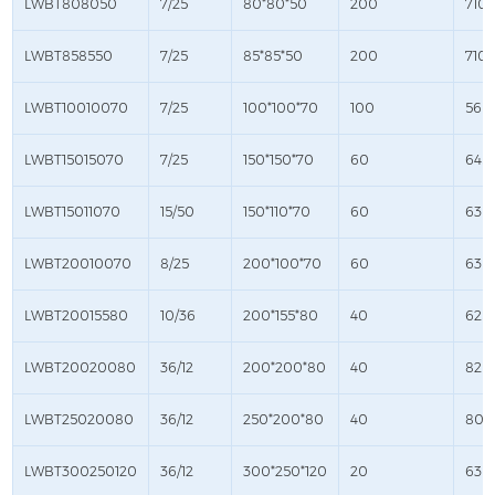
LWBT808050
7/25
80*80*50
200
710*
LWBT858550
7/25
85*85*50
200
710*
LWBT10010070
7/25
100*100*70
100
560
LWBT15015070
7/25
150*150*70
60
645
LWBT15011070
15/50
150*110*70
60
630
LWBT20010070
8/25
200*100*70
60
630
LWBT20015580
10/36
200*155*80
40
625*
LWBT20020080
36/12
200*200*80
40
820*
LWBT25020080
36/12
250*200*80
40
805
LWBT300250120
36/12
300*250*120
20
630