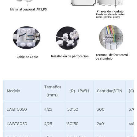
Tamaños
Modelo
（P） L*W*H
Cantidad/CTN
(C) 
（mm）
LWBT5050
4/25
50*50
300
370
LWBT8050
4/25
80*50
240
445