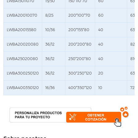
LWBA15011070
15/50
150*110*70
60
635
LWBA20010070
8/25
200*100*70
60
635
LWBA20015580
10/36
200*155*80
40
630
LWBA20020080
36/12
200*200*80
40
825
LWBA25020080
36/12
250*200*80
40
810
LWBA300250120
36/12
300*250*120
20
630
LWBA400350120
16/36
400*350*120
10
720