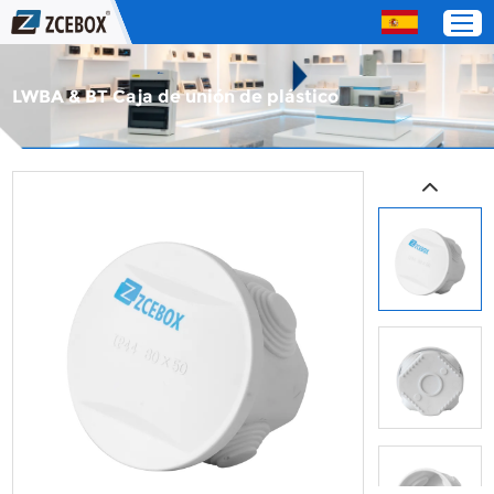
LWBA & BT Caja de unión de plástico
Hogar
Productos
Acerca de nosotros
Servicio
Contáctenos