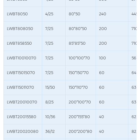
LWBT8050
4/25
80*50
240
445
LWBT808050
7/25
80*80*50
200
710*
LWBT858550
7/25
85*85*50
200
710*
LWBT10010070
7/25
100*100*70
100
560
LWBT15015070
7/25
150*150*70
60
645
LWBT15011070
15/50
150*110*70
60
630
LWBT20010070
8/25
200*100*70
60
630
LWBT20015580
10/36
200*155*80
40
625*
LWBT20020080
36/12
200*200*80
40
820*