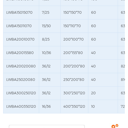
LWBA15015070
7/25
150*150*70
60
630
LWBA15011070
15/50
150*110*70
60
635
LWBA20010070
8/25
200*100*70
60
635
LWBA20015580
10/36
200*155*80
40
630
LWBA20020080
36/12
200*200*80
40
825
LWBA25020080
36/12
250*200*80
40
810
LWBA300250120
36/12
300*250*120
20
630
LWBA400350120
16/36
400*350*120
10
720