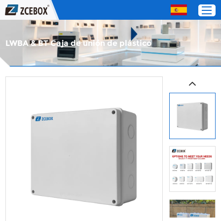
LWBA & BT Caja de unión de plástico
Hogar
Productos
Acerca de nosotros
Servicio
Contáctenos