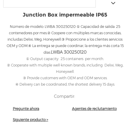
Junction Box impermeable IP65
Número de modelo: LWBA 300250120 ① Capacidad de salida: 25
contenedores por mes.② Coopere con múltiples marcas conocidas,
incluidas Delixi, Weg, Honeywell.③ Proporcione a los clientes servicios
OEM y ODM.④ La entrega se puede coordinar, la entrega más corta 15
LWBA 300250120
días.
① Output capacity: 25 containers per month.
② Cooperate with multiple well-known brands, including Delixi, Weg,
Honeywell.
③ Provide customers with OEM and ODM services.
④ Delivery can be coordinated, the shortest delivery 15 days.
Compartir:
Pregunte ahora
Agentes de reclutamiento
Siguiente producto >