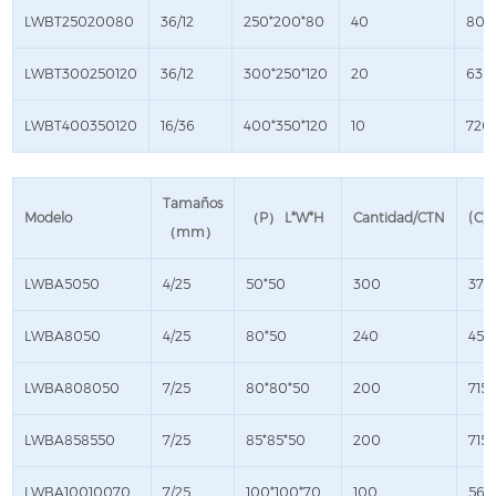
LWBT25020080
36/12
250*200*80
40
805
LWBT300250120
36/12
300*250*120
20
630
LWBT400350120
16/36
400*350*120
10
720*
Tamaños
Modelo
（P） L*W*H
Cantidad/CTN
(C)
（mm）
LWBA5050
4/25
50*50
300
375
LWBA8050
4/25
80*50
240
450
LWBA808050
7/25
80*80*50
200
715
LWBA858550
7/25
85*85*50
200
715
LWBA10010070
7/25
100*100*70
100
565