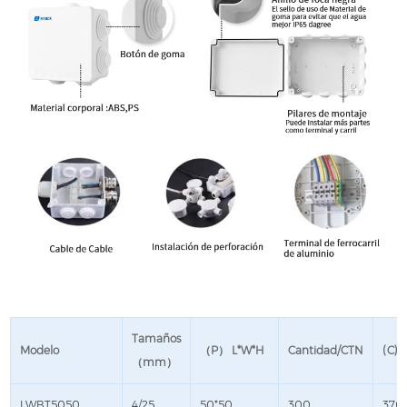
Tamaños
Modelo
（P） L*W*H
Cantidad/CTN
(C) 
（mm）
LWBT5050
4/25
50*50
300
370