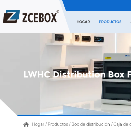
HOGAR
PRODUCTOS
LWHC Distribution Box 
Hogar
/
Productos
/
Box de distribución
/
Caja de 