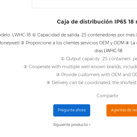
Caja de distribución IP65 18
lo: LWHC-18 ① Capacidad de salida: 25 contenedores por mes.②
 Honeywell.③ Proporcione a los clientes servicios OEM y ODM.④ La 
días.
LWHC-18
① Output capacity: 25 containers p
② Cooperate with multiple well-known brands, includi
③ Provide customers with OEM and OD
④ Delivery can be coordinated, the shortest 
Compartir:
Pregunte ahora
Agentes de re
Siguiente producto >