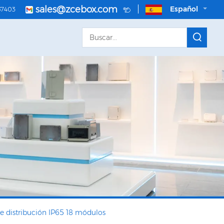
sales@zcebox.com
Español
57403
de distribución IP65 18 módulos