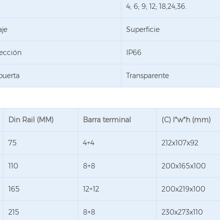
4; 6; 9; 12; 18,24,36.
aje
Superficie
ección
IP66
 puerta
Transparente
Din Rail (MM)
Barra terminal
(C) l*w*h (mm)
75
4+4
212x107x92
110
8+8
200x165x100
165
12+12
200x219x100
215
8+8
230x273x110