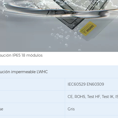
ribución impermeable LWHC
IEC60529 EN60309
CE, ROHS, Test HF, Test IK,
se
Gris