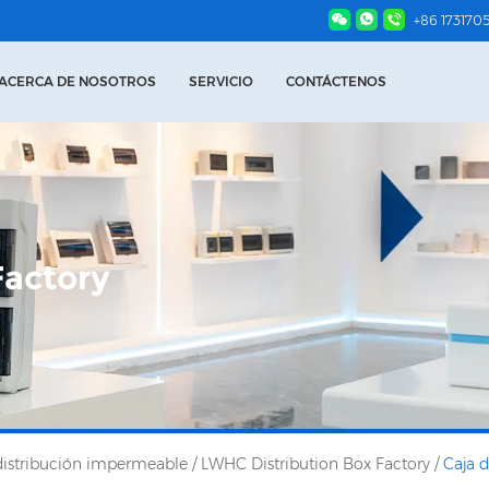
+86 173170
ACERCA DE NOSOTROS
SERVICIO
CONTÁCTENOS
Factory
distribución impermeable
/
LWHC Distribution Box Factory
/
Caja 