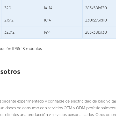
320
14+14
283x381x130
215*2
16*4
230x273x110
320*2
14*4
283x381x130
sotros
bricante experimentado y confiable de electricidad de bajo voltaje
 unidades de consumo con servicios OEM y ODM profesionalmente
los clientes una producción y servicios personalizados. Otros d