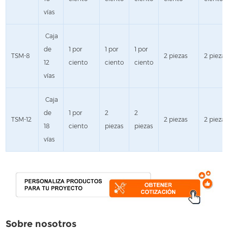
vías
Caja
de
1 por
1 por
1 por
TSM-8
2 piezas
2 piezas
12
ciento
ciento
ciento
vías
Caja
de
1 por
2
2
TSM-12
2 piezas
2 piezas
18
ciento
piezas
piezas
vías
Sobre nosotros