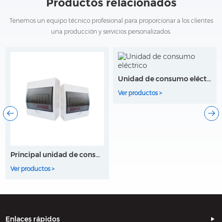
Productos relacionados
Tenemos un equipo técnico profesional para proporcionar a los clientes
una producción y servicios personalizados.
Unidad de consumo eléctrico
Ver productos >
Principal unidad de consumo eléctrico
 >
Ver productos >
Enlaces rápidos