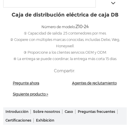
Caja de distribución eléctrica de caja DB
Z10-24
Número de modelo:
① Capacidad de salida: 25 contenedores por mes.
② Coopere con múltiples marcas conocidas, incluidas Delixi, Weg,
Honeywell.
③ Proporcione a los clientes servicios OEM y ODM.
④ La entrega se puede coordinar, la entrega más corta 15 días.
Compartir:
Pregunte ahora
Agentes de reclutamiento
Siguiente producto >
Introducción
Sobre nosotros
Caso
Preguntas frecuentes
Certificaciones
Exhibición