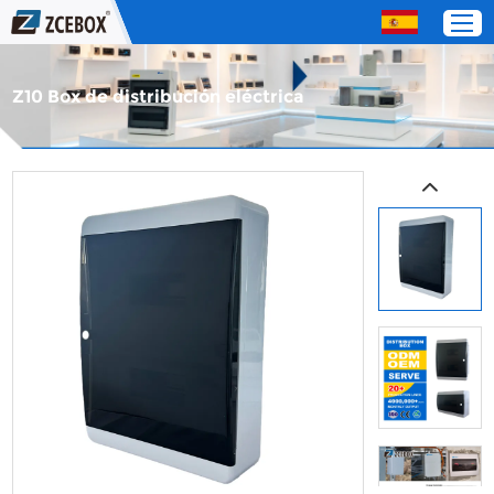
Z10 Box de distribución eléctrica
Hogar
Productos
Acerca de nosotros
Servicio
Contáctenos