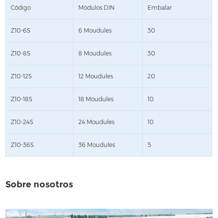
Código
Módulos DIN
Embalar
Z10-6S
6 Moudules
30
Z10-8S
8 Moudules
30
Z10-12S
12 Moudules
20
Z10-18S
18 Moudules
10
Z10-24S
24 Moudules
10
Z10-36S
36 Moudules
5
Sobre nosotros